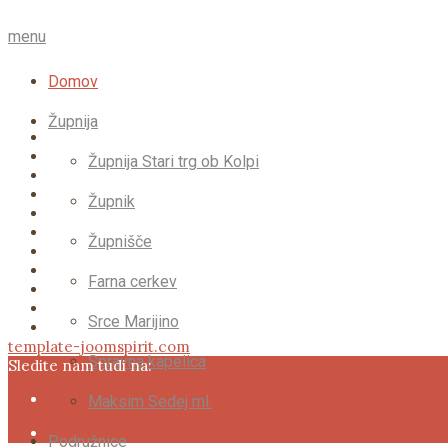
menu
Domov
Župnija
Župnija Stari trg ob Kolpi
Župnik
Župnišče
Farna cerkev
Srce Marijino
template-joomspirit.com
Spravna kapelica
Sledite nam tudi na:
Maksim Sedej ml.
Podružnice