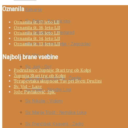
Oznanila
Kalvarija
Sv. Anton - Kovača vas
Oznanila št. 17, leto LII
Oznanila št. 16, leto LII
Sv. Sebastjan - Predgrad
Oznanila št. 15, leto LII
Oznanila št. 14, leto LII
Marijino vnebovzetje - Zagozdac
Oznanila št. 13, leto LII
Sv. Vid - Laze
Najbolj brane vsebine
Sv. Jurij - Dol
Podružnice župnije Stari trg ob Kolpi
Župnija Stari trg ob Kolpi
Žalostna Mati Božja - Čeplje
Terapevtska skupnost Tav pri Sveti Družini
Sv. Vid – Laze
Sv. Peter - Spodnji Log
Jože Pavlakovič, žpk.
Sv. Nikolaj - Videm
Sv. Marija Trošt - Nemška Loka
Sv. Frančišek Ksaverij - Zadrc