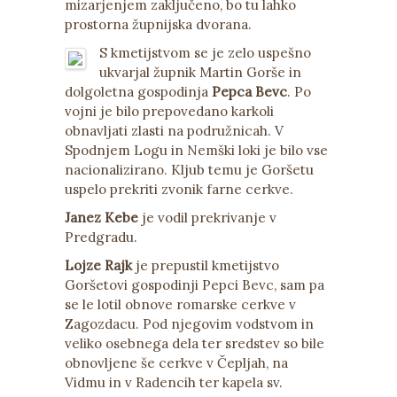
mizarjenjem zaključeno, bo tu lahko
prostorna župnijska dvorana.
S kmetijstvom se je zelo uspešno
ukvarjal župnik Martin Gorše in
dolgoletna gospodinja
Pepca Bevc
. Po
vojni je bilo prepovedano karkoli
obnavljati zlasti na podružnicah. V
Spodnjem Logu in Nemški loki je bilo vse
nacionalizirano. Kljub temu je Goršetu
uspelo prekriti zvonik farne cerkve.
Janez Kebe
je vodil prekrivanje v
Predgradu.
Lojze Rajk
je prepustil kmetijstvo
Goršetovi gospodinji Pepci Bevc, sam pa
se le lotil obnove romarske cerkve v
Zagozdacu. Pod njegovim vodstvom in
veliko osebnega dela ter sredstev so bile
obnovljene še cerkve v Čepljah, na
Vidmu in v Radencih ter kapela sv.