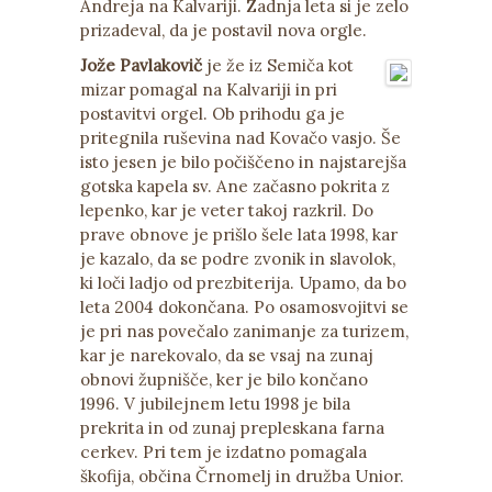
Andreja na Kalvariji. Zadnja leta si je zelo
prizadeval, da je postavil nova orgle.
Jože Pavlakovič
je že iz Semiča kot
mizar pomagal na Kalvariji in pri
postavitvi orgel. Ob prihodu ga je
pritegnila ruševina nad Kovačo vasjo. Še
isto jesen je bilo počiščeno in najstarejša
gotska kapela sv. Ane začasno pokrita z
lepenko, kar je veter takoj razkril. Do
prave obnove je prišlo šele lata 1998, kar
je kazalo, da se podre zvonik in slavolok,
ki loči ladjo od prezbiterija. Upamo, da bo
leta 2004 dokončana. Po osamosvojitvi se
je pri nas povečalo zanimanje za turizem,
kar je narekovalo, da se vsaj na zunaj
obnovi župnišče, ker je bilo končano
1996. V jubilejnem letu 1998 je bila
prekrita in od zunaj prepleskana farna
cerkev. Pri tem je izdatno pomagala
škofija, občina Črnomelj in družba Unior.