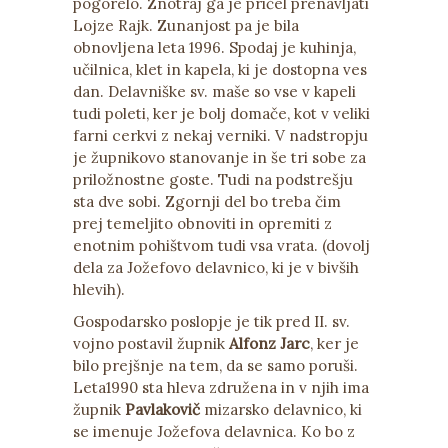
pogorelo. Znotraj ga je pričel prenavljati
Lojze Rajk. Zunanjost pa je bila
obnovljena leta 1996. Spodaj je kuhinja,
učilnica, klet in kapela, ki je dostopna ves
dan. Delavniške sv. maše so vse v kapeli
tudi poleti, ker je bolj domače, kot v veliki
farni cerkvi z nekaj verniki. V nadstropju
je župnikovo stanovanje in še tri sobe za
priložnostne goste. Tudi na podstrešju
sta dve sobi. Zgornji del bo treba čim
prej temeljito obnoviti in opremiti z
enotnim pohištvom tudi vsa vrata. (dovolj
dela za Jožefovo delavnico, ki je v bivših
hlevih).
Gospodarsko poslopje je tik pred II. sv.
vojno postavil župnik
Alfonz Jarc
, ker je
bilo prejšnje na tem, da se samo poruši.
Leta1990 sta hleva združena in v njih ima
župnik
Pavlakovič
mizarsko delavnico, ki
se imenuje Jožefova delavnica. Ko bo z