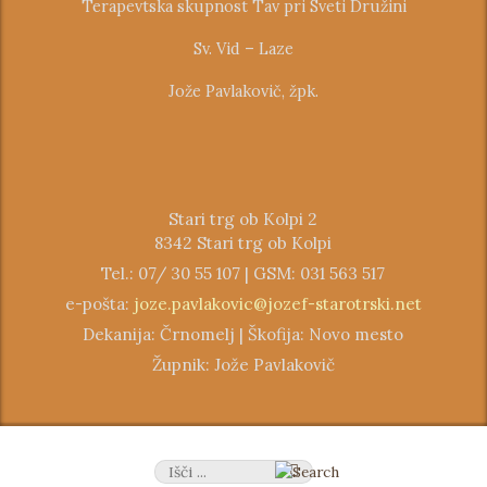
Terapevtska skupnost Tav pri Sveti Družini
Sv. Vid – Laze
Jože Pavlakovič, žpk.
Stari trg ob Kolpi 2
8342 Stari trg ob Kolpi
Tel.: 07/ 30 55 107 | GSM: 031 563 517
e-pošta:
joze.pavlakovic@jozef-starotrski.net
Dekanija: Črnomelj | Škofija: Novo mesto
Župnik: Jože Pavlakovič