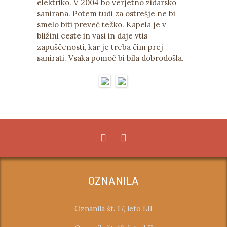
elektriko. V 2004 bo verjetno zidarsko
sanirana. Potem tudi za ostrešje ne bi
smelo biti preveč težko. Kapela je v
bližini ceste in vasi in daje vtis
zapuščenosti, kar je treba čim prej
sanirati. Vsaka pomoč bi bila dobrodošla.
OZNANILA
Oznanila št. 17, leto LII