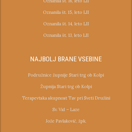
Oznanila št. 16, leto LII
Oznanila št. 15, leto LII
Oznanila št. 14, leto LII
Oznanila št. 13, leto LII
NAJBOLJ BRANE VSEBINE
Podružnice župnije Stari trg ob Kolpi
Župnija Stari trg ob Kolpi
Terapevtska skupnost Tav pri Sveti Družini
Sv. Vid – Laze
Jože Pavlakovič, žpk.